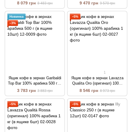
ящике 10шт)
8 079 грн
9 470 грн
8 483 грн
9 570 грн
Новинка
−5%
−3%
1
Ящик кофе в зернах Garibaldi
Ящик кофе в зернах Lavazza
Top Bar 100% арабика 500 г (в
Qualita Oro (оригинал) 100%
ящике 10шт)
арабика 1 кг (в ящике 6шт)
3 783 грн
8 546 грн
3 883 грн
8 973 грн
−5%
−5%