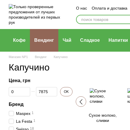
Перейти к основному контенту
О нас
Оплата и доставка
Политика конфиденциаль
Кофе
Вендинг
Чай
Сладкое
Напитки
Магазин NP1
Вендинг
Капучино
Капучино
Цена, грн
От Цена, грн
До Цена, грн
OK
Бренд
1
Maspex
Сухое молоко,
сливки
1
La Festa
18
Swisso