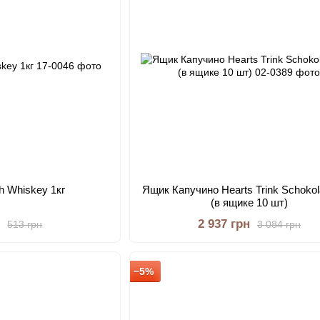
sh Whiskey 1кг
Ящик Капучино Hearts Trink Schokol
(в ящике 10 шт)
н
2 937 грн
513 грн
3 084 грн
−5%