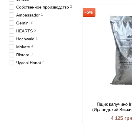
2
Собственное производство
−5%
1
Ambassador
2
Gemini
5
HEARTS
1
Hochwald
4
Mokate
3
Ristora
2
Чудові Напої
Ящик капучино Ir
(Ирландский Виски)
4 125 гр