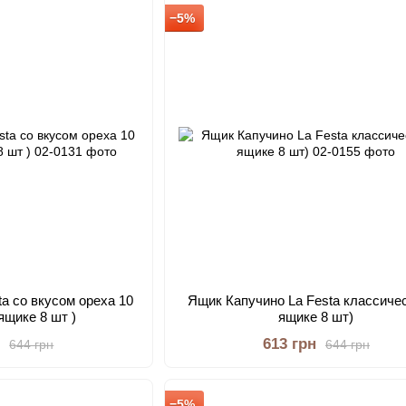
−5%
ta со вкусом ореха 10
Ящик Капучино La Festa классичес
 ящике 8 шт )
ящике 8 шт)
н
613 грн
644 грн
644 грн
−5%