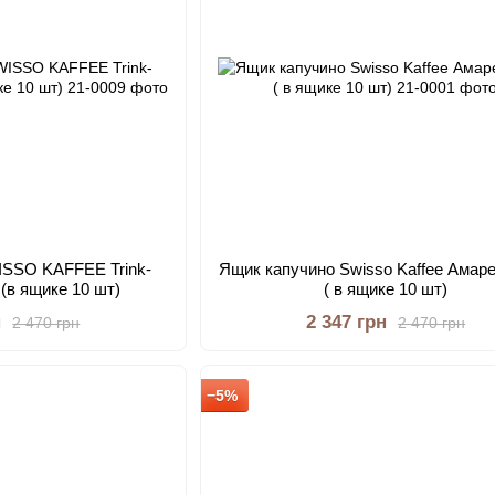
ISSO KAFFEE Trink-
Ящик капучино Swisso Kaffee Амаре
 (в ящике 10 шт)
( в ящике 10 шт)
н
2 347 грн
2 470 грн
2 470 грн
−5%