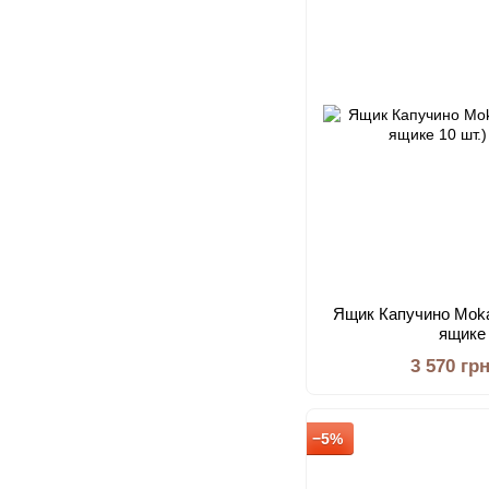
Ящик Капучино Mokat
ящике 
3 570 гр
−5%