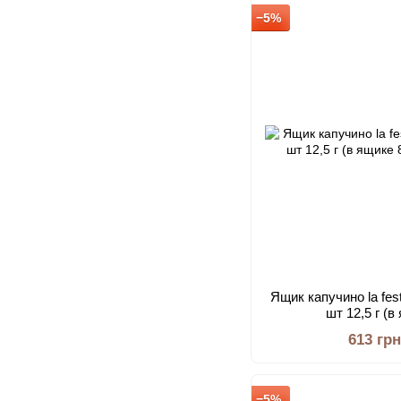
−5%
Ящик капучино la fes
шт 12,5 г (в
613 гр
−5%