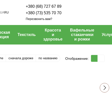
+380 (68) 727 67 89
UA
RU
+380 (73) 535 70 70
Перезвонить вам?
Красота
Вафельные
рская
Текстиль
и
стаканчики
Услу
кция
здоровье
и рожки
ле
сначала дороже
по названию
Отображение: