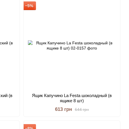
−5%
кий (в
Ящик Капучино La Festa шоколадный (в
ящике 8 шт)
613 грн
644 грн
−8%