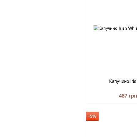
Капучино Iri
487 гр
−5%