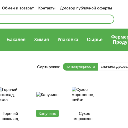
Обмен и возврат
Контакты
Договор публичной оферты
ности
Ферме
Бакалея
Химия
Упаковка
Сырье
Проду
по популярности
сначала дешев
Сортировка:
Горячий
Капучино
Сухое
шоколад,
мороженое,
какао
шейки