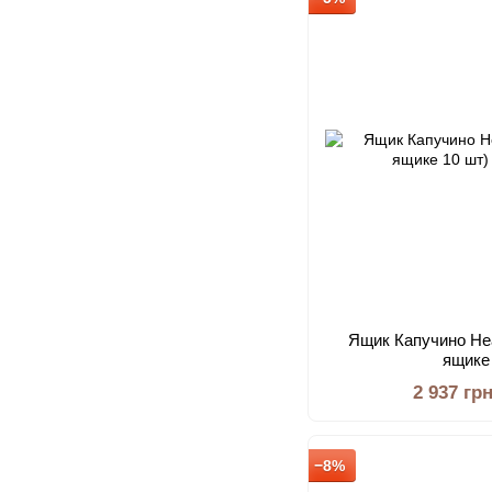
Ящик Капучино Hear
ящике
2 937 гр
−8%