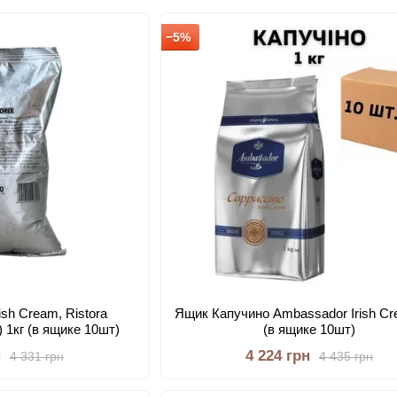
−5%
ish Cream, Ristora
Ящик Капучино Ambassador Irish Cr
 1кг (в ящике 10шт)
(в ящике 10шт)
н
4 224 грн
4 331 грн
4 435 грн