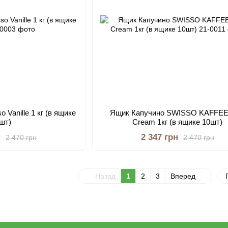
 Vanille 1 кг (в ящике
Ящик Капучино SWISSO KAFFEE 
 шт)
Cream 1кг (в ящике 10шт)
н
2 347 грн
2 470 грн
2 470 грн
Назад
1
2
3
Вперед