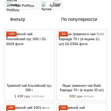
Чай Ройбуш
Купаж
Фильтр
По популярности
−10%
−5%
Травяной чай Альпийский луг,
Ящик травяного чая Batik
500 г
Каркаде 70 г (в ящике 20 шт)
1 439 грн
832 грн
1 599 грн
874 грн
−5%
−5%