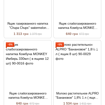
Ящик газированного напитка
Ящик слабогазированного
"Chupa Chups" watermelon
напитка Комбуча MONKEY
(арбуз) 345 мл ж/б ( в ящике
АПЕЛЬСИН 330мл ( в ящике
1 313 грн
640 грн
1 379 грн
672 грн
24 шт)
12 шт)
−5%
−5%
Ящик слабогазированного
Молоко растительное ALPRO
напитка Комбуча MONKEY
"Банановое" 1,8% 1 л ( ящик 8
Имбирь 330мл ( в ящике 12
шт)
640 грн
1 534 грн
672 грн
1 611 грн