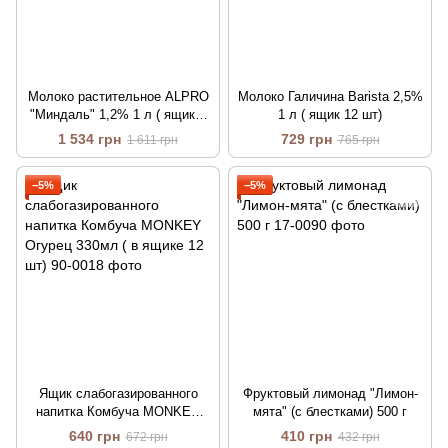
Молоко растительное ALPRO
Молоко Галичина Barista 2,5%
"Миндаль" 1,2% 1 л ( ящик 8
1 л ( ящик 12 шт)
шт)
1 534 грн
729 грн
1 611 грн
765 грн
−5%
−5%
Ящик слабогазированного
Фруктовый лимонад "Лимон-
напитка Комбуча MONKEY
мята" (с блестками) 500 г
Огурец 330мл ( в ящике 12
640 грн
410 грн
672 грн
432 грн
шт)