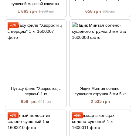
сушеной морской капусты (
блок 50 уп по 20 г)
1 663 грн
658 грн
1 899 грн
691 грн
−5%
Путасу филе "Хворостец с
Ящик Минтая солено-
перцем" 1 кг
сушеного стружка 3 мм 5 кг
658 грн
2 535 грн
691 грн
−5%
−5%