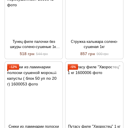
Тунец филе палочки без
Стружка кальмара солено-
шкуры солено-сушеные 1кг
сушеная 1кг
(Путасу) свежий, мягкий не
518 грн
857 грн
544 грн
900 грн
пересушенный.
−12%
−5%
Снеки из ламинарии полоски
Путасу филе "Хворостец" 1 кг