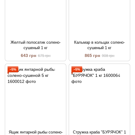
Желтый полосатик солено-
Кальмар в кольцах солено-
сушеный 1 кг
сушеный 1 кг
643 грн
865 грн
675 грн
908 грн
−5%
−5%
Ящик янтарной рыбы солено-
Стружка краба "БУРЯЧОК" 1