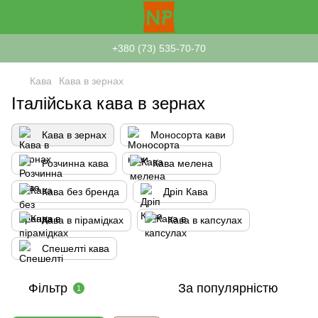
+380 (73) 535-70-70
Кава
Кава в зернах
Італійська кава в зернах
Кава в зернах
Моносорта кави
Розчинна кава
Кава мелена
Кава без бренда
Дріп Кава
Кава в пірамідках
Кава в капсулах
Спешелті кава
Фільтр
За популярністю
1