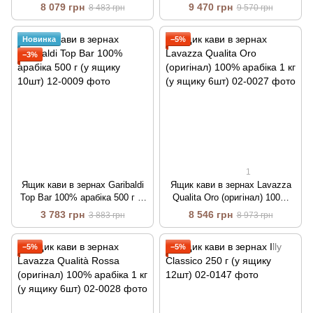
ящику 10шт)
8 079 грн
9 470 грн
8 483 грн
9 570 грн
Новинка
−5%
−3%
1
Ящик кави в зернах Garibaldi
Ящик кави в зернах Lavazza
Top Bar 100% арабіка 500 г (у
Qualita Oro (оригінал) 100%
ящику 10шт)
арабіка 1 кг (у ящику 6шт)
3 783 грн
8 546 грн
3 883 грн
8 973 грн
−5%
−5%