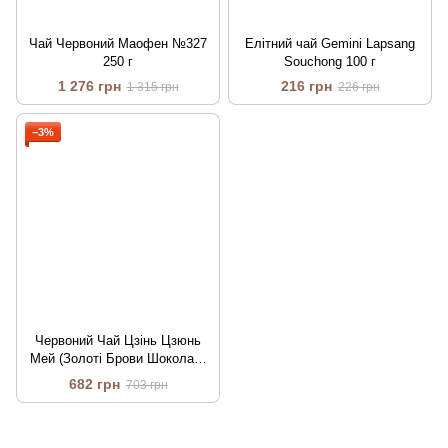
Чай Червоний Маофен №327
Елітний чай Gemini Lapsang
250 г
Souchong 100 г
1 276 грн
216 грн
1 315 грн
226 грн
−3%
Червоний Чай Цзінь Цзюнь
Мей (Золоті Брови Шоколад)
№ 012 50г
682 грн
703 грн