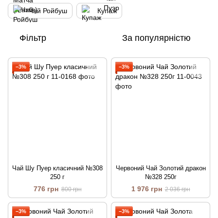
Чай Ройбуш
Купаж
Фільтр
За популярністю
−3%
−3%
Чай Шу Пуер класичний №308
Червоний Чай Золотий дракон
250 г
№328 250г
776 грн
1 976 грн
800 грн
2 036 грн
−3%
−3%