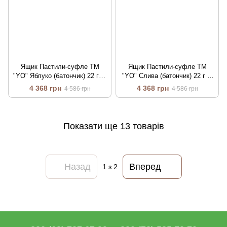
Ящик Пастили-суфле ТМ
Ящик Пастили-суфле ТМ
"YO" Яблуко (батончик) 22 г (у
"YO" Слива (батончик) 22 г (у
ящику 240 шт)
ящику 240 шт)
4 368 грн
4 368 грн
4 586 грн
4 586 грн
Показати ще 13 товарів
Назад
Вперед
1
з 2