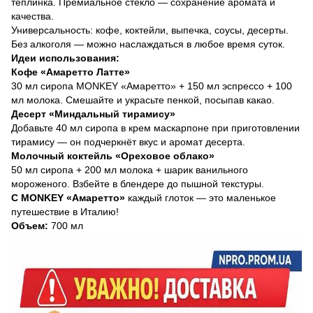
теплинка. Премиальное стекло — сохранение аромата и
качества.
Универсальность: кофе, коктейли, выпечка, соусы, десерты.
Без алкоголя — можно наслаждаться в любое время суток.
Идеи использования:
Кофе «Амаретто Латте»
30 мл сиропа MONKEY «Амаретто» + 150 мл эспрессо + 100
мл молока. Смешайте и украсьте пенкой, посыпав какао.
Десерт «Миндальный тирамису»
Добавьте 40 мл сиропа в крем маскарпоне при приготовлении
тирамису — он подчеркнёт вкус и аромат десерта.
Молочный коктейль «Ореховое облако»
50 мл сиропа + 200 мл молока + шарик ванильного
мороженого. Взбейте в блендере до пышной текстуры.
С MONKEY «Амаретто»
каждый глоток — это маленькое
путешествие в Италию!
Объем:
700 мл