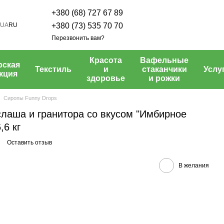
+380 (68) 727 67 89
UA
RU
+380 (73) 535 70 70
Перезвонить вам?
Красота
Вафельные
рская
Текстиль
и
стаканчики
Услу
кция
здоровье
и рожки
Сиропы Funny Drops
слаша и гранитора со вкусом "Имбирное
,6 кг
Оставить отзыв
В желания