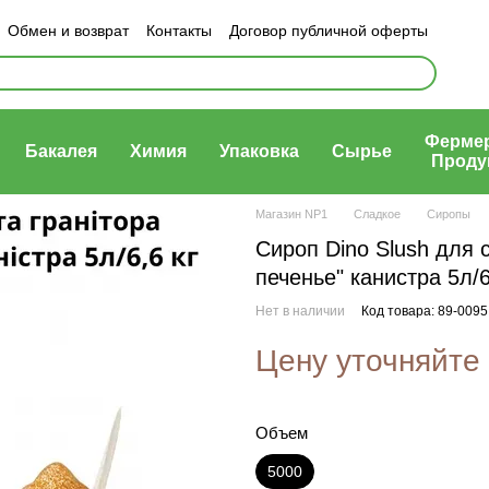
Обмен и возврат
Контакты
Договор публичной оферты
ности
Ферме
Бакалея
Химия
Упаковка
Сырье
Проду
Магазин NP1
Сладкое
Сиропы
Сироп Dino Slush для 
печенье" канистра 5л/6
Нет в наличии
Код товара: 89-0095
Цену уточняйте
Объем
5000