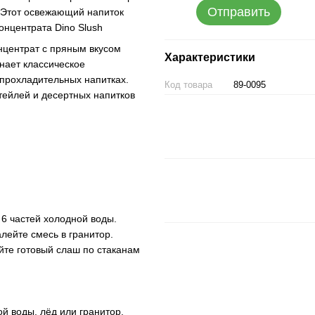
Отправить
. Этот освежающий напиток
концентрата Dino Slush
центрат с пряным вкусом
Характеристики
нает классическое
 прохладительных напитках.
Код товара
89-0095
тейлей и десертных напитков
; 6 частей холодной воды.
лейте смесь в гранитор.
йте готовый слаш по стаканам
й воды, лёд или гранитор.