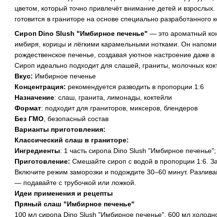
цветом, который точно привлечёт внимание детей и взрослых
готовится в граниторе на основе специально разработанного 
Сироп Dino Slush "Имбирное печенье"
— это ароматный кон
имбиря, корицы и лёгкими карамельными нотками. Он напоми
рождественское печенье, создавая уютное настроение даже в
Сироп идеально подходит для слашей, граниты, молочных кок
Вкус:
Имбирное печенье
Концентрация:
рекомендуется разводить в пропорции 1:6
Назначение
: слаш, гранита, лимонады, коктейли
Формат
: подходит для граниторов, миксеров, блендеров
Без ГМО
, безопасный состав
Варианты приготовления:
Классический слаш в граниторе:
Ингредиенты
: 1 часть сиропа Dino Slush "Имбирное печенье"
Приготовление:
Смешайте сироп с водой в пропорции 1:6. За
Включите режим заморозки и подождите 30–60 минут. Разлива
— подавайте с трубочкой или ложкой.
Идеи применения и рецепты
Пряный слаш "Имбирное печенье"
100 мл сиропа Dino Slush "Имбирное печенье", 600 мл холодно