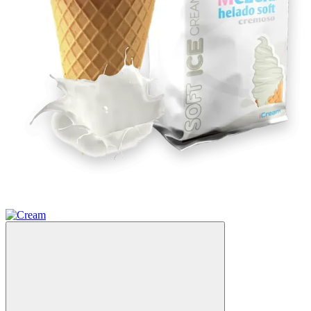
Хит
−5%