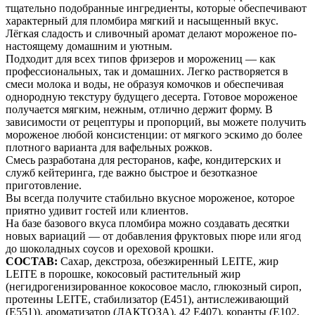
тщательно подобранные ингредиенты, которые обеспечивают
характерный для пломбира мягкий и насыщенный вкус.
Лёгкая сладость и сливочный аромат делают мороженое по-
настоящему домашним и уютным.
Подходит для всех типов фризеров и морожениц — как
профессиональных, так и домашних. Легко растворяется в
смеси молока и воды, не образуя комочков и обеспечивая
однородную текстуру будущего десерта. Готовое мороженое
получается мягким, нежным, отлично держит форму. В
зависимости от рецептуры и пропорций, вы можете получить
мороженое любой консистенции: от мягкого эскимо до более
плотного варианта для вафельных рожков.
Смесь разработана для ресторанов, кафе, кондитерских и
служб кейтеринга, где важно быстрое и безотказное
приготовление.
Вы всегда получите стабильно вкусное мороженое, которое
приятно удивит гостей или клиентов.
На базе базового вкуса пломбира можно создавать десятки
новых вариаций — от добавления фруктовых пюре или ягод
до шоколадных соусов и ореховой крошки.
СОСТАВ:
Сахар, декстроза, обезжиренный LEITE, жир
LEITE в порошке, кокосовый растительный жир
(негидрогенизированное кокосовое масло, глюкозный сироп,
протеины LEITE, стабилизатор (E451), антислеживающий
(E551)), ароматизатор (ЛАКТОЗА), 42 Е407), коранты (Е102,