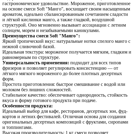
гастрономическое удовольствие. Мороженое, приготовленное
на основе смеси Soft "Манго", восхищает своим насыщенным
ароматом, идеально сбалансированным сочетанием сладости
и лёгкой кислинки манго, а также гладкой, воздушной
структурой. Оно мгновенно вызывает ассоциации с летним
солнцем, морем и незабываемыми каникулами.
Преимущества смеси Soft "Манго":
Яркий тропический вкус: натуральные нотки спелого манго с
нежной сливочной базой.
Идеальная текстура: мороженое получается мягким, гладким и
равномерным по структуре.
Универсальность применения:
подходит для всех типов
фризеров и позволяет регулировать консистенцию — от
лёгкого мягкого мороженого до более плотных десертных
форм.
Простота приготовления: быстрое смешивание с водой или
молоком без лишних сложностей.
Стабильное качество: обеспечивает однородность, стойкость
вкуса и форму готового продукта при подаче.
Особенности продукта:
Идеальный выбор для кафе, ресторанов, десертных зон, фуд-
кортов и летних фестивалей. Отличная основа для создания
оригинальных десертных композиций с фруктами, сиропами
и топпингами.
Высокая производительность: 1 кг смеси позволяет