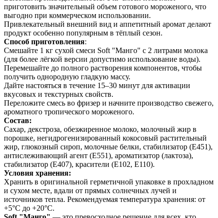
приготовить значительный объем готового мороженого, что
выгодно при коммерческом использовании.
Привлекательный внешний вид и аппетитный аромат делают
продукт особенно популярным в тёплый сезон.
Способ приготовления
:
Смешайте 1 кг сухой смеси Soft "Манго" с 2 литрами молока
(для более лёгкой версии допустимо использование воды).
Перемешайте до полного растворения компонентов, чтобы
получить однородную гладкую массу.
Дайте настояться в течение 15–30 минут для активации
вкусовых и текстурных свойств.
Переложите смесь во фризер и начните производство свежего,
ароматного тропического мороженого.
Состав:
Сахар, декстроза, обезжиренное молоко, молочный жир в
порошке, негидрогенизированный кокосовый растительный
жир, глюкозный сироп, молочные белки, стабилизатор (E451),
антислеживающий агент (E551), ароматизатор (лактоза),
стабилизатор (E407), красители (E102, E110).
Условия хранения:
Хранить в оригинальной герметичной упаковке в прохладном
и сухом месте, вдали от прямых солнечных лучей и
источников тепла. Рекомендуемая температура хранения: от
+5°C до +20°C.
Soft "Манго"
— это превосходное решение для всех, кто