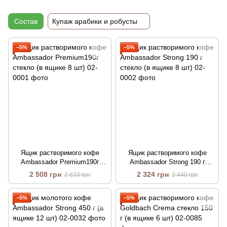
Состав
Купаж арабики и робусты
−5%
−5%
Ящик растворимого кофе
Ящик растворимого кофе
Ambassador Premium190г
Ambassador Strong 190 г
стекло (в ящике 8 шт)
стекло (в ящике 8 шт)
2 508 грн
2 324 грн
2 633 грн
2 440 грн
−5%
−5%