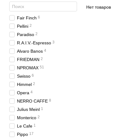
Нет товаров
6
Fair Finch
2
Pellini
2
Paradiso
3
R.A.I.V.-Espresso
4
Alvaro Banos
2
FRIEDMAN
51
NPROMAX
6
Swisso
2
Himmel
4
Opera
8
NERRO CAFFE⁩
1
Julius Meinl
2
Monterico
1
Le Cafe
17
Pippo