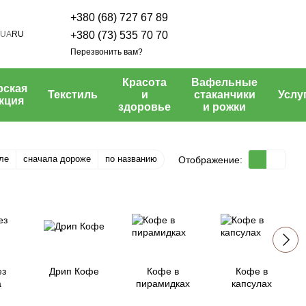
+380 (68) 727 67 89
UA
RU
+380 (73) 535 70 70
Перезвонить вам?
Красота
Вафельные
рская
Текстиль
и
стаканчики
Услу
кция
здоровье
и рожки
ле
сначала дороже
по названию
Отображение:
ез
Дрип Кофе
Кофе в
Кофе в
а
пирамидках
капсулах