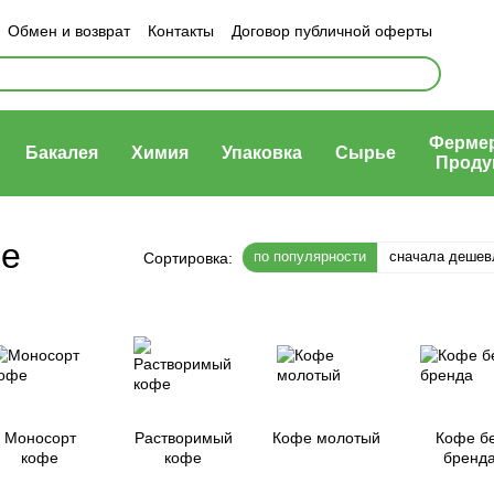
Обмен и возврат
Контакты
Договор публичной оферты
ности
Ферме
Бакалея
Химия
Упаковка
Сырье
Проду
ge
по популярности
сначала дешев
Сортировка:
Моносорт
Растворимый
Кофе молотый
Кофе б
кофе
кофе
бренд