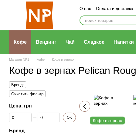
Перейти к основному контенту
О нас
Оплата и доставка
Политика конфиденциаль
Кофе
Вендинг
Чай
Сладкое
Напитки
Магазин NP1
Кофе
Кофе в зернах
Кофе в зернах Pelican Rou
Бренд:
Очистить фильтр
Цена, грн
От Цена, грн
До Цена, грн
OK
Кофе в зернах
Бренд