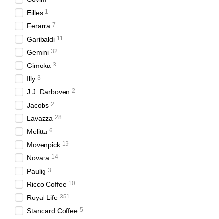
1
Eilles
7
Ferarra
11
Garibaldi
32
Gemini
3
Gimoka
3
Illy
2
J.J. Darboven
2
Jacobs
28
Lavazza
6
Melitta
19
Movenpick
14
Novara
3
Paulig
10
Ricco Coffee
351
Royal Life
5
Standard Coffee