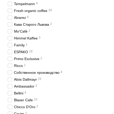
4
Tempelmann
34
Fresh organic coffee
6
Alvarez
2
Кава Старого Львова
2
Mo'Café
3
Himmel Kaffee
1
Family
18
ESPAKO
2
Primo Exclusive
1
Ricco
4
Собственное производство
22
Alois Dallmayr
2
Ambassador
4
Bellini
15
Blaser Cafe
2
Chicco D'Oro
2
Covim