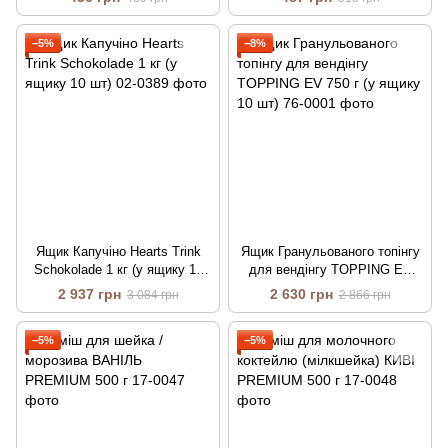
−5%
−8%
Ящик Капучіно Hearts Trink
Ящик Гранульованого топінгу
Schokolade 1 кг (у ящику 10
для вендінгу TOPPING EV
шт)
750 г (у ящику 10 шт)
2 937 грн
2 630 грн
3 084 грн
2 866 грн
−5%
−5%