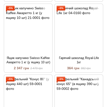
−5%
−5%
Ящик капучино Swisso Kaffee
Гарячий шоколад Royal-Life
Амаретто 1 кг (у ящику 10 шт)
1кг
2 347 грн
364 грн
2 470 грн
382 грн
−5%
−5%