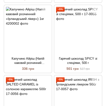
−5%
Капучино Айріш (Напій
Гарячий шоколад SPICY зі
кавовий розчинний
спеціями, 500 г
«Ірландський лікер») 1кг
336 грн
501 грн
527 грн
−5%
−5%