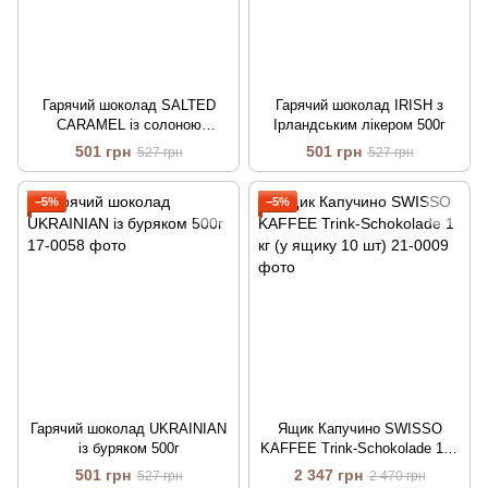
Гарячий шоколад SALTED
Гарячий шоколад IRISH з
CARAMEL із солоною
Ірландським лікером 500г
карамеллю 500г
501 грн
501 грн
527 грн
527 грн
−5%
−5%
Гарячий шоколад UKRAINIAN
Ящик Капучино SWISSO
із буряком 500г
KAFFEE Trink-Schokolade 1 кг
(у ящику 10 шт)
501 грн
2 347 грн
527 грн
2 470 грн