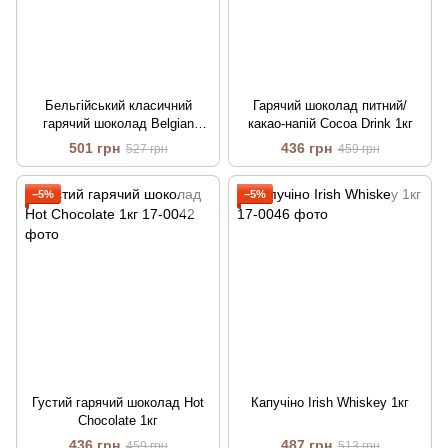
Бельгійський класичний
Гарячий шоколад питний/
гарячий шоколад Belgian
какао-напій Cocoa Drink 1кг
(можна готувати густим) 500 г
501 грн
436 грн
527 грн
459 грн
−5%
−5%
Густий гарячий шоколад Hot
Капучіно Irish Whiskey 1кг
Chocolate 1кг
436 грн
487 грн
459 грн
513 грн