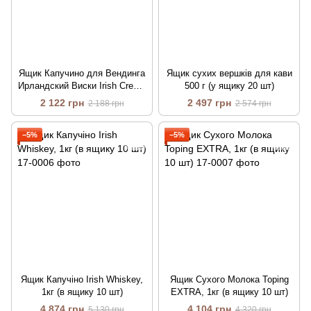
Ящик Капучино для Вендинга
Ящик сухих вершків для кави
Ирландский Виски Irish Cream
500 г (у ящику 20 шт)
1 кг (в ящике 9 шт)
2 122 грн
2 497 грн
2 188 грн
2 574 грн
−5%
−5%
Ящик Капучіно Irish Whiskey,
Ящик Сухого Молока Toping
1кг (в ящику 10 шт)
EXTRA, 1кг (в ящику 10 шт)
4 874 грн
4 104 грн
5 130 грн
4 320 грн