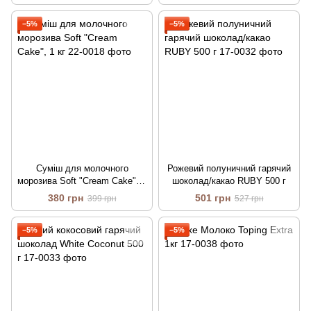
−5%
−5%
Суміш для молочного
Рожевий полуничний гарячий
морозива Soft "Cream Cake", 1
шоколад/какао RUBY 500 г
кг
380 грн
501 грн
399 грн
527 грн
−5%
−5%