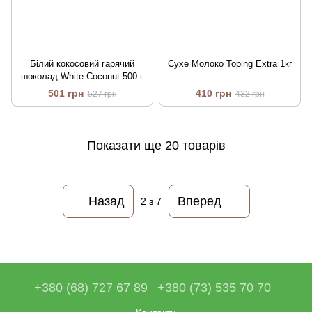
Білий кокосовий гарячий
Сухе Молоко Toping Extra 1кг
шоколад White Coconut 500 г
501 грн
410 грн
527 грн
432 грн
Показати ще 20 товарів
Назад
Вперед
2
з 7
+380 (68) 727 67 89
+380 (73) 535 70 70