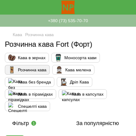
+380 (73) 535-70-70
Кава
Розчинна кава
Розчинна кава Fort (Форт)
Кава в зернах
Моносорта кави
Розчинна кава
Кава мелена
Кава без бренда
Дріп Кава
Кава в пірамідках
Кава в капсулах
Спешелті кава
Фільтр
За популярністю
1