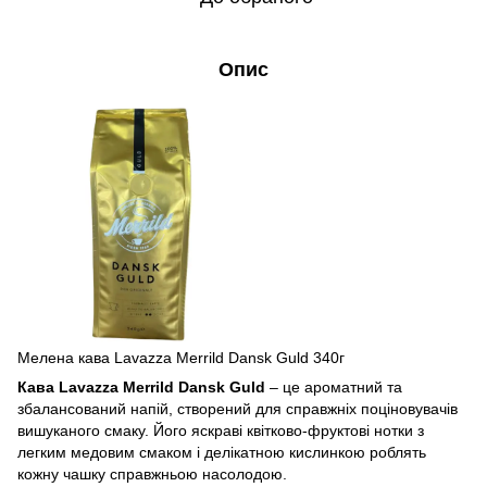
Опис
Мелена кава Lavazza Merrild Dansk Guld 340г
Кава Lavazza Merrild Dansk Guld
– це ароматний та
збалансований напій, створений для справжніх поціновувачів
вишуканого смаку. Його яскраві квітково-фруктові нотки з
легким медовим смаком і делікатною кислинкою роблять
кожну чашку справжньою насолодою.