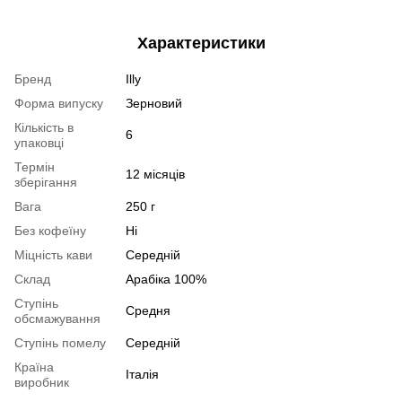
Характеристики
Бренд
Illy
Форма випуску
Зерновий
Кількість в
6
упаковці
Термін
12 місяців
зберігання
Вага
250 г
Без кофеїну
Ні
Міцність кави
Середній
Склад
Арабіка 100%
Ступінь
Средня
обсмажування
Ступінь помелу
Середній
Країна
Італія
виробник