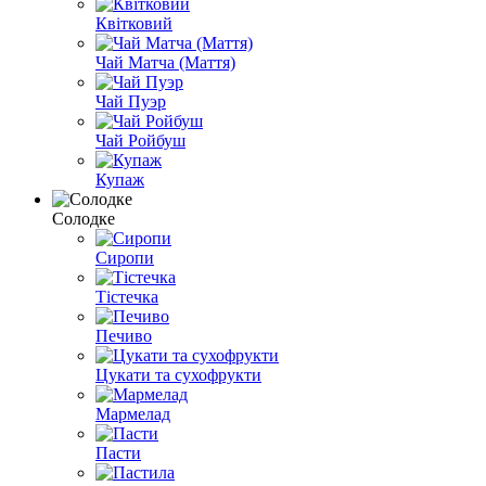
Квітковий
Чай Матча (Маття)
Чай Пуэр
Чай Ройбуш
Купаж
Солодке
Сиропи
Тістечка
Печиво
Цукати та сухофрукти
Мармелад
Пасти