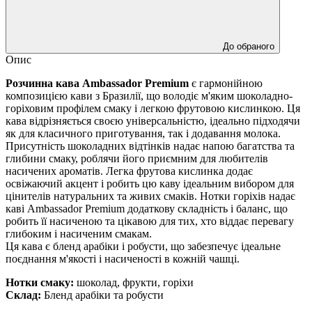
До обраного
Опис
Розчинна кава Ambassador Premium
є гармонійною
композицією кави з Бразилії, що володіє м'яким шоколадно-
горіховим профілем смаку і легкою фрутовою кислинкою. Ця
кава відрізняється своєю універсальністю, ідеально підходячи
як для класичного приготування, так і додавання молока.
Присутність шоколадних відтінків надає напою багатства та
глибини смаку, роблячи його приємним для любителів
насичених ароматів. Легка фрутова кислинка додає
освіжаючий акцент і робить цю каву ідеальним вибором для
цінителів натуральних та живих смаків. Нотки горіхів надає
каві Ambassador Premium додаткову складність і баланс, що
робить її насиченою та цікавою для тих, хто віддає перевагу
глибоким і насиченим смакам.
Ця кава є бленд арабіки і робусти, що забезпечує ідеальне
поєднання м'якості і насиченості в кожній чашці.
Нотки смаку:
шоколад, фрукти, горіхи
Склад:
Бленд арабіки та робусти