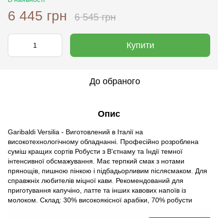
6 445 грн
6 545 грн
Купити
До обраного
Опис
Garibaldi Versilia - Виготовлений в Італії на
високотехнологічному обладнанні. Професійно розроблена
суміш кращих сортів Робусти з В'єтнаму та Індії темної
інтенсивної обсмажування. Має терпкий смак з нотами
прянощів, пишною пінкою і підбадьорливим післясмаком. Для
справжніх любителів міцної кави. Рекомендований для
приготування капучіно, латте та інших кавових напоїв із
молоком. Склад: 30% високоякісної арабіки, 70% робусти