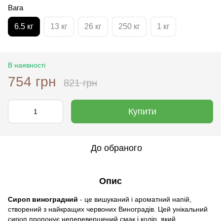
Вага
6.5 кг
13 кг
26 кг
250 кг
1 кг
В наявності
754 грн
821 грн
Купити
До обраного
Опис
Сироп виноградний
- це вишуканий і ароматний напій,
створений з найкращих червоних Виноградів. Цей унікальний
сироп пропонує неперевершений смак і колір, який