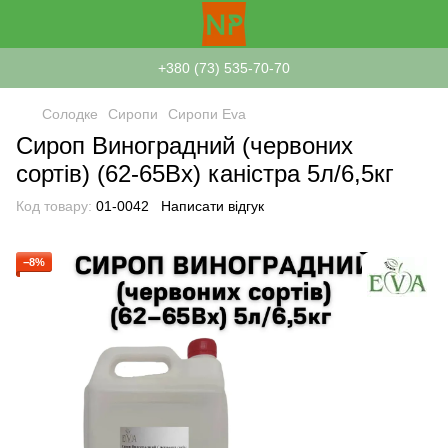
+380 (73) 535-70-70
Солодке
Сиропи
Сиропи Eva
Сироп Виноградний (червоних
сортів) (62-65Вх) каністра 5л/6,5кг
Код товару:
01-0042
Написати відгук
−8%