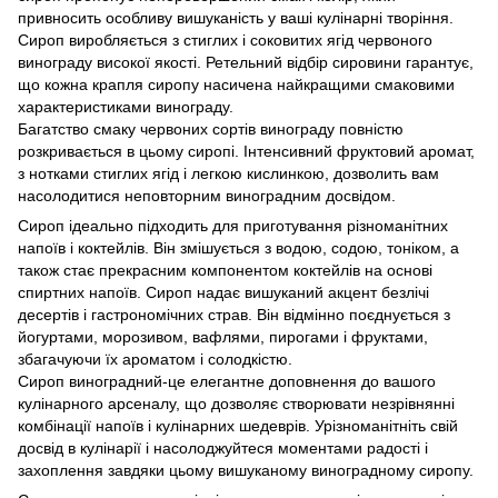
привносить особливу вишуканість у ваші кулінарні творіння.
Сироп виробляється з стиглих і соковитих ягід червоного
винограду високої якості. Ретельний відбір сировини гарантує,
що кожна крапля сиропу насичена найкращими смаковими
характеристиками винограду.
Багатство смаку червоних сортів винограду повністю
розкривається в цьому сиропі. Інтенсивний фруктовий аромат,
з нотками стиглих ягід і легкою кислинкою, дозволить вам
насолодитися неповторним виноградним досвідом.
Сироп ідеально підходить для приготування різноманітних
напоїв і коктейлів. Він змішується з водою, содою, тоніком, а
також стає прекрасним компонентом коктейлів на основі
спиртних напоїв. Сироп надає вишуканий акцент безлічі
десертів і гастрономічних страв. Він відмінно поєднується з
йогуртами, морозивом, вафлями, пирогами і фруктами,
збагачуючи їх ароматом і солодкістю.
Сироп виноградний-це елегантне доповнення до вашого
кулінарного арсеналу, що дозволяє створювати незрівнянні
комбінації напоїв і кулінарних шедеврів. Урізноманітніть свій
досвід в кулінарії і насолоджуйтеся моментами радості і
захоплення завдяки цьому вишуканому виноградному сиропу.