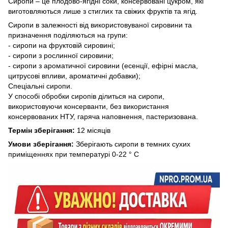
Сиропи – це плодово-ягідні соки, консервовані цукром, які
виготовляються лише з стиглих та свіжих фруктів та ягід.
Сиропи в залежності від використовуваної сировини та
призначення поділяються на групи:
- сиропи на фруктовій сировині;
- сиропи з рослинної сировини;
- сиропи з ароматичної сировини (есенції, ефірні масла,
цитрусові впливи, ароматичні добавки);
Спеціальні сиропи.
У способі обробки сиропів ділиться на сиропи,
використовуючи консерванти, без використання
консервованих НТУ, гаряча наповнення, пастеризована.
Термін зберігання:
12 місяців
Умови зберігання:
Зберігають сиропи в темних сухих
приміщеннях при температурі 0-22 ° С