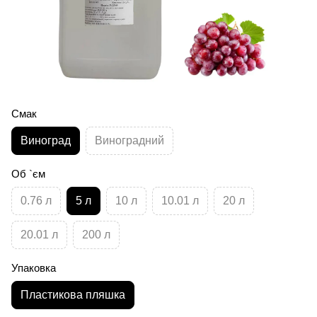
Смак
Виноград
Виноградний
Об `єм
0.76 л
5 л
10 л
10.01 л
20 л
20.01 л
200 л
Упаковка
Пластикова пляшка