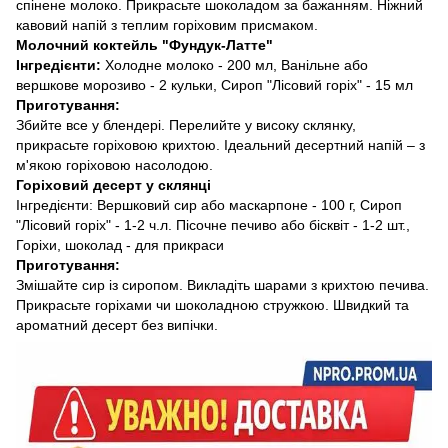
спінене молоко. Прикрасьте шоколадом за бажанням. Ніжний
кавовий напій з теплим горіховим присмаком.
Молочний коктейль "Фундук-Латте"
Інгредієнти:
Холодне молоко - 200 мл, Ванільне або
вершкове морозиво - 2 кульки, Сироп "Лісовий горіх" - 15 мл
Приготування:
Збийте все у блендері. Перелийте у високу склянку,
прикрасьте горіховою крихтою. Ідеальний десертний напій – з
м'якою горіховою насолодою.
Горіховий десерт у склянці
Інгредієнти: Вершковий сир або маскарпоне - 100 г, Сироп
"Лісовий горіх" - 1-2 ч.л. Пісочне печиво або бісквіт - 1-2 шт.,
Горіхи, шоколад - для прикраси
Приготування:
Змішайте сир із сиропом. Викладіть шарами з крихтою печива.
Прикрасьте горіхами чи шоколадною стружкою. Швидкий та
ароматний десерт без випічки.