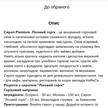
До обраного
Опис
Сироп Premium Лісовий горіх
- це вишуканий горіховий
смак із насиченими нотками смаженого фундуку, м'якою
насолодою та легкою кремовою текстурою. Смак яскравий,
глибокий, абсолютно відповідає заявленому на упаковці без
штучного присмаку, нудотності або зайвих добавок.
Навіть кілька крапель надають напоям і десертам виразний
аромат, нагадуючи про улюблені горіхові пасти, пралін або
кавові напої з фундуком. Ідеально поєднується з кавою,
молоком, шоколадом, карамеллю, випічкою та вершками.
Сироп чудово підходить як для домашнього використання, так
і для кафе, кав'ярень, ресторанів та інших закладів HoReCa.
Рецепти з сиропом "Лісовий горіх"
Горіховий капучино
Інгредієнти:
Еспресо - 30 мл, Молоко - 150 мл, Сироп
"Лісовий горіх" - 10 мл, Шоколадна стружка - за бажанням
Приготування:
Влийте сироп у чашку. Додайте еспресо та