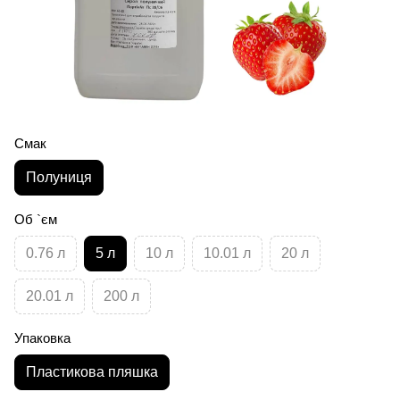
Смак
Полуниця
Об `єм
0.76 л
5 л
10 л
10.01 л
20 л
20.01 л
200 л
Упаковка
Пластикова пляшка