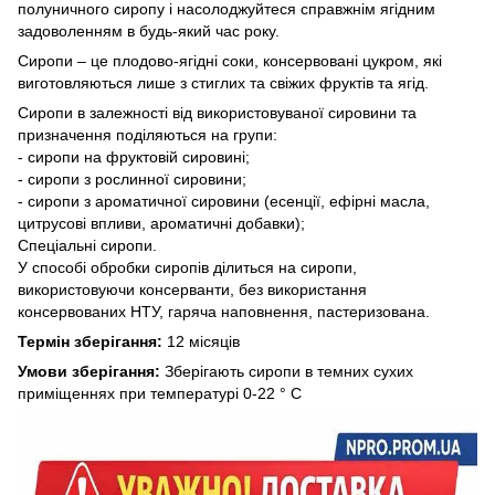
полуничного сиропу і насолоджуйтеся справжнім ягідним
задоволенням в будь-який час року.
Сиропи – це плодово-ягідні соки, консервовані цукром, які
виготовляються лише з стиглих та свіжих фруктів та ягід.
Сиропи в залежності від використовуваної сировини та
призначення поділяються на групи:
- сиропи на фруктовій сировині;
- сиропи з рослинної сировини;
- сиропи з ароматичної сировини (есенції, ефірні масла,
цитрусові впливи, ароматичні добавки);
Спеціальні сиропи.
У способі обробки сиропів ділиться на сиропи,
використовуючи консерванти, без використання
консервованих НТУ, гаряча наповнення, пастеризована.
Термін зберігання:
12 місяців
Умови зберігання:
Зберігають сиропи в темних сухих
приміщеннях при температурі 0-22 ° С