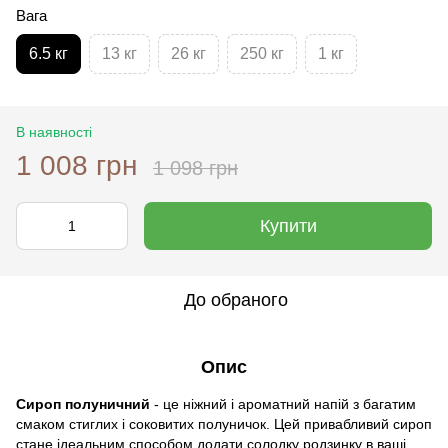
Вага
6.5 кг
13 кг
26 кг
250 кг
1 кг
В наявності
1 008 грн
1 098 грн
Купити
До обраного
Опис
Сироп полуничний
- це ніжний і ароматний напій з багатим
смаком стиглих і соковитих полуничок. Цей привабливий сироп
стане ідеальним способом додати солодку родзинку в ваші