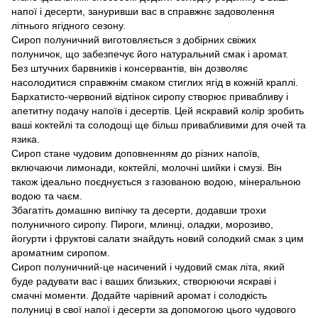
напої і десерти, зануривши вас в справжнє задоволення
літнього ягідного сезону.
Сироп полуничний виготовляється з добірних свіжих
полуничок, що забезпечує його натуральний смак і аромат.
Без штучних барвників і консервантів, він дозволяє
насолодитися справжнім смаком стиглих ягід в кожній краплі.
Бархатисто-червоний відтінок сиропу створює привабливу і
апетитну подачу напоїв і десертів. Цей яскравий колір зробить
ваші коктейлі та солодощі ще більш привабливими для очей та
язика.
Сироп стане чудовим доповненням до різних напоїв,
включаючи лимонади, коктейлі, молочні шийки і смузі. Він
також ідеально поєднується з газованою водою, мінеральною
водою та чаєм.
Збагатіть домашню випічку та десерти, додавши трохи
полуничного сиропу. Пироги, млинці, оладки, морозиво,
йогурти і фруктові салати знайдуть новий солодкий смак з цим
ароматним сиропом.
Сироп полуничний-це насичений і чудовий смак літа, який
буде радувати вас і ваших близьких, створюючи яскраві і
смачні моменти. Додайте чарівний аромат і солодкість
полуниці в свої напої і десерти за допомогою цього чудового