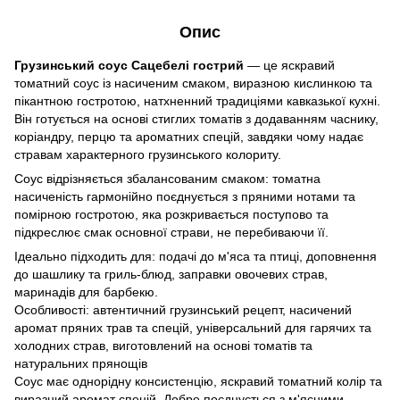
Опис
Грузинський соус Сацебелі гострий
— це яскравий
томатний соус із насиченим смаком, виразною кислинкою та
пікантною гостротою, натхненний традиціями кавказької кухні.
Він готується на основі стиглих томатів з додаванням часнику,
коріандру, перцю та ароматних спецій, завдяки чому надає
стравам характерного грузинського колориту.
Соус відрізняється збалансованим смаком: томатна
насиченість гармонійно поєднується з пряними нотами та
помірною гостротою, яка розкривається поступово та
підкреслює смак основної страви, не перебиваючи її.
Ідеально підходить для: подачі до м'яса та птиці, доповнення
до шашлику та гриль-блюд, заправки овочевих страв,
маринадів для барбекю.
Особливості: автентичний грузинський рецепт, насичений
аромат пряних трав та спецій, універсальний для гарячих та
холодних страв, виготовлений на основі томатів та
натуральних прянощів
Соус має однорідну консистенцію, яскравий томатний колір та
виразний аромат спецій. Добре поєднується з м'ясними