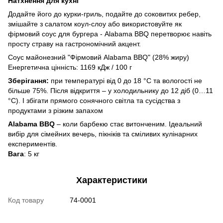
Натхнення для кухні
Додайте його до курки-гриль, подайте до соковитих ребер,
змішайте з салатом коул-слоу або використовуйте як
фірмовий соус для бургера - Alabama BBQ перетворює навіть
просту страву на гастрономічний акцент.
Соус майонезний "Фірмовий Alabama BBQ" (28% жиру)
Енергетична цінність: 1169 кДж / 100 г
Зберігання:
при температурі від 0 до 18 °C та вологості не
більше 75%. Після відкриття – у холодильнику до 12 діб (0…11
°C). І збігати прямого сонячного світла та сусідства з
продуктами з різким запахом
Alabama BBQ
– коли барбекю стає витонченим. Ідеальний
вибір для сімейних вечерь, пікніків та сміливих кулінарних
експериментів.
Вага
: 5 кг
Характеристики
Код товару
74-0001