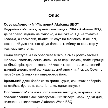
Опис
Соус майонезний "Фірмовий Alabama BBQ"
Відкрийте собі легендарний смак півдня США - Alabama BBQ,
де барбекю звучить не голосно, а вишукано. Це не томатна
класика, а кремовий, пікантний соус на майонезній основі,
створений для тих, хто цінує баланс, глибину та характер у
кожному шматочку.
Ніжна текстура м'яко обволікає м'ясо, а смак розкривається
шарами: спочатку легка кислинка та вершковість, потім гірчиця
та білий хрін, далі — копчений часник, пряні трави та тонкий
димний акцент, який залишає довгий апетитний смак. Соус не
перебиває блюдо - він підкреслює його.
Ідеальний для:
барбекю та гриля, курки, свинячих реберців
та стейків, бургерів, салатів та холодних закусок
Особливості:
кремова, оксамитова текстура, яскравий, але
збалансований смак, універсальний: як соус, маринад чи дип,
натхненний класичним Alabama White BBQ