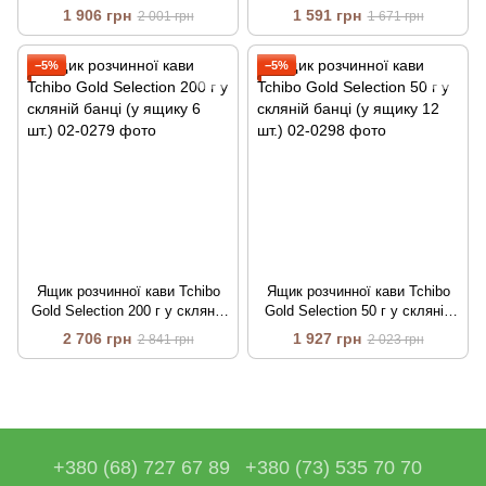
ящику 12 шт.)
банці (у ящику 6 шт.)
1 906 грн
1 591 грн
2 001 грн
1 671 грн
−5%
−5%
Ящик розчинної кави Tchibo
Ящик розчинної кави Tchibo
Gold Selection 200 г у скляній
Gold Selection 50 г у скляній
банці (у ящику 6 шт.)
банці (у ящику 12 шт.)
2 706 грн
1 927 грн
2 841 грн
2 023 грн
+380 (68) 727 67 89
+380 (73) 535 70 70