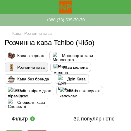
+380 (73) 535-70-70
Кава
Розчинна кава
Розчинна кава Tchibo (Чібо)
Кава в зернах
Моносорта кави
Розчинна кава
Кава мелена
Кава без бренда
Дріп Кава
Кава в пірамідках
Кава в капсулах
Спешелті кава
Фільтр
За популярністю
1