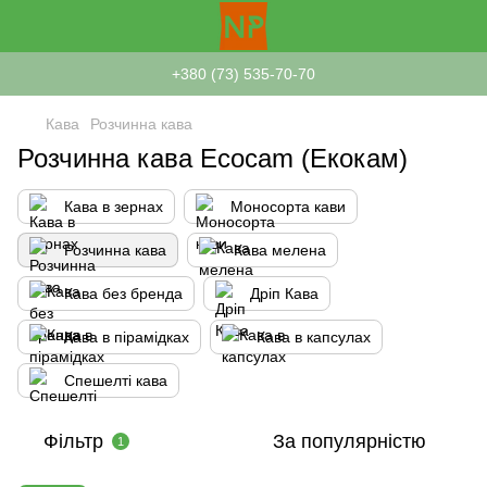
+380 (73) 535-70-70
Кава
Розчинна кава
Розчинна кава Ecocam (Екокам)
Кава в зернах
Моносорта кави
Розчинна кава
Кава мелена
Кава без бренда
Дріп Кава
Кава в пірамідках
Кава в капсулах
Спешелті кава
Фільтр
За популярністю
1