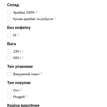
Склад
1
Арабіка 100%
1
Купаж арабіки та робусти
Без кофеїну
3
Ні
Вага
1
230 г
1
500 г
Тип упаковки
3
Вакуумний пакет
Тип покупки
2
Опт
2
Роздріб
Країна виробник