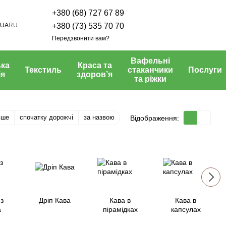
+380 (68) 727 67 89
UA
RU
+380 (73) 535 70 70
Передзвонити вам?
Вафельні
ка
Краса та
Текстиль
стаканчики
Послуги
ія
здоров’я
та ріжки
вше
спочатку дорожчі
за назвою
Відображення:
з
Дріп Кава
Кава в
Кава в
а
пірамідках
капсулах