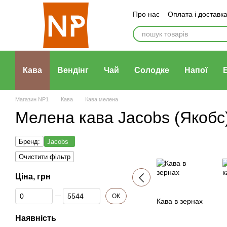
Перейти до основного контенту
Про нас
Оплата і доставк
Договір публічної оферти
Кава
Вендінг
Чай
Солодке
Напої
Магазин NP1
Кава
Кава мелена
Мелена кава Jacobs (Якобс
Бренд:
Jacobs
Очистити фільтр
Ціна, грн
Від Ціна, грн
До Ціна, грн
ОК
Кава в зернах
Наявність