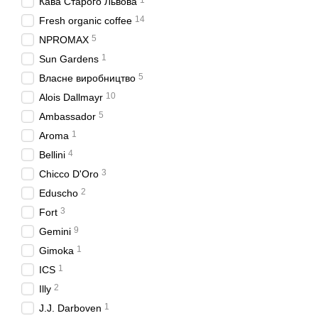
1
Кава Старого Львова
14
Fresh organic coffee
5
NPROMAX
1
Sun Gardens
5
Власне виробництво
10
Alois Dallmayr
5
Ambassador
1
Aroma
4
Bellini
3
Chicco D'Oro
2
Eduscho
3
Fort
9
Gemini
1
Gimoka
1
ICS
2
Illy
1
J.J. Darboven