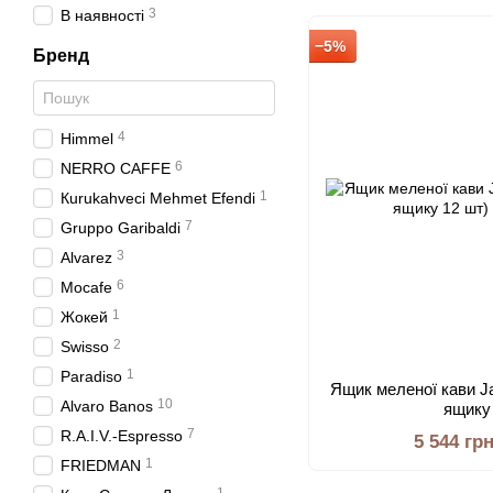
3
В наявності
−5%
Бренд
4
Himmel
6
NERRO CAFFE⁩
1
Кurukahveci Mehmet Efendi
7
Gruppo Garibaldi
3
Alvarez
6
Mocafe
1
Жокей
2
Swisso
1
Paradiso
Ящик меленої кави Ja
10
Alvaro Banos
ящику
7
R.A.I.V.-Espresso
5 544 гр
1
FRIEDMAN