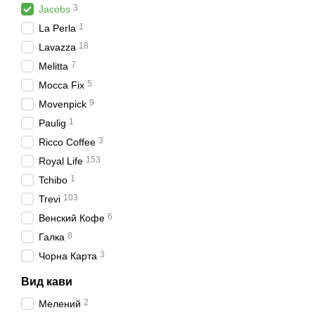
3
Jacobs
1
La Perla
18
Lavazza
7
Melitta
5
Mocca Fix
9
Movenpick
1
Paulig
3
Ricco Coffee
153
Royal Life
1
Tchibo
103
Trevi
6
Венский Кофе
8
Галка
3
Чорна Карта
Вид кави
2
Мелений