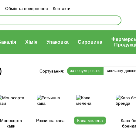
а
Обмін та повернення
Контакти
Політика конфеденціності
Фермерсь
Бакалія
Хімія
Упаковка
Сировина
Продукц
)
за популярністю
спочатку деше
Сортування:
Моносорта
Розчинна кава
Кава мелена
Кава бе
кави
бренд