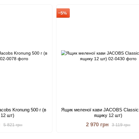
−5%
cobs Kronung 500 г (в
Ящик меленої кави JACOBS Classic 
 12 шт)
ящику 12 шт)
н
2 970 грн
5 821 грн
3 119 грн