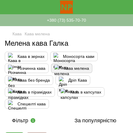
+380 (73) 535-70-70
Кава
Кава мелена
Мелена кава Галка
Кава в зернах
Моносорта кави
Розчинна кава
Кава мелена
Кава без бренда
Дріп Кава
Кава в пірамідках
Кава в капсулах
Спешелті кава
Фільтр
За популярністю
1