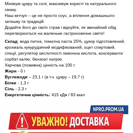
Мінімум цукру та солі, максимум користі та натурального
смаку.
Наш кетчуп – це не просто соус, а втілення домашнього
затишку та традицій.
Додайте його до своїх страв і відчуйте, як звичайний обід
перетворюється на маленьке гастрономічне свято!
Склад
: вода питна, томатна паста 25%, цукор підготовлений,
крохмаль кукурудзяний модифікований, оцет спиртовий,
спеції, регулятор кислотності лимонна кислота, консерванти
сорбат калію, бензоат натрію.
Харчова (поживна) цінність на 100 г:
Жири
- 0 г
Вуглеводи
– 23,1 г (в т.ч. цукру – 19,7 г)
Білки
- 1,3 г
Сіль
- 2,3 г
Енергетична цінність:
415 кДж / 83 ккал