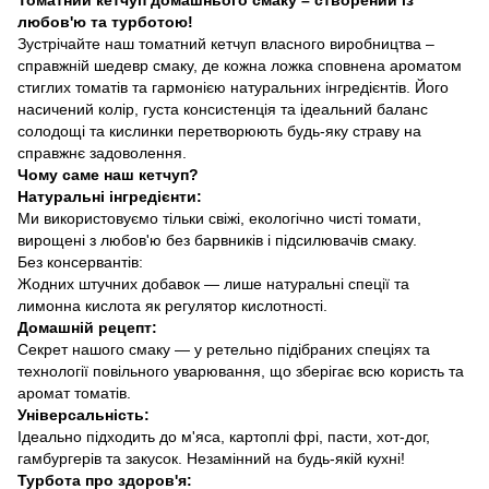
любов'ю та турботою!
Зустрічайте наш томатний кетчуп власного виробництва –
справжній шедевр смаку, де кожна ложка сповнена ароматом
стиглих томатів та гармонією натуральних інгредієнтів. Його
насичений колір, густа консистенція та ідеальний баланс
солодощі та кислинки перетворюють будь-яку страву на
справжнє задоволення.
Чому саме наш кетчуп?
Натуральні інгредієнти:
Ми використовуємо тільки свіжі, екологічно чисті томати,
вирощені з любов'ю без барвників і підсилювачів смаку.
Без консервантів:
Жодних штучних добавок — лише натуральні спеції та
лимонна кислота як регулятор кислотності.
Домашній рецепт:
Секрет нашого смаку — у ретельно підібраних спеціях та
технології повільного уварювання, що зберігає всю користь та
аромат томатів.
Універсальність:
Ідеально підходить до м'яса, картоплі фрі, пасти, хот-дог,
гамбургерів та закусок. Незамінний на будь-якій кухні!
Турбота про здоров'я: