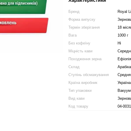
Характеристики
Бренд
Royal L
Форма випуску
Зернов
Термін зберігання
18 міся
Вага
1000 г
Без кофеїну
Ні
Міцність кави
Середн
Походження зерна
Ефіопі
Склад
Арабік
Ступінь обсмажування
Средня
Країна виробник
Україна
Тип упаковки
Вакуум
Вид кави
Зернов
Код товару
04-0031