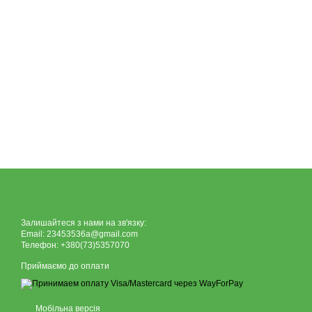
Залишайтеся з нами на зв'язку:
Email: 23453536a@gmail.com
Телефон: +380(73)5357070
Приймаємо до оплати
Мобільна версія