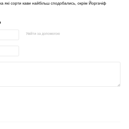
ка які сорти кави найбільш сподобались, окрім Йоргачіф
р
Увійти за допомогою