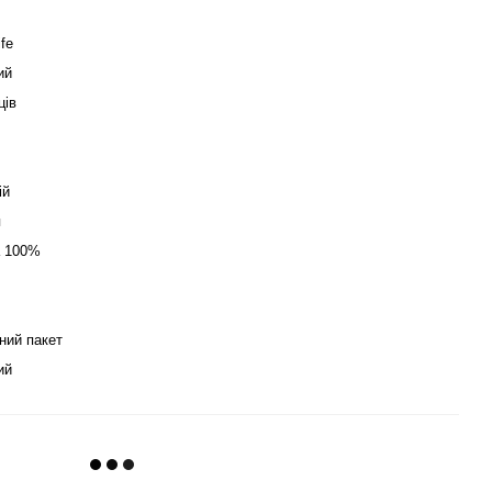
ife
ий
ців
ій
я
а 100%
ний пакет
ий