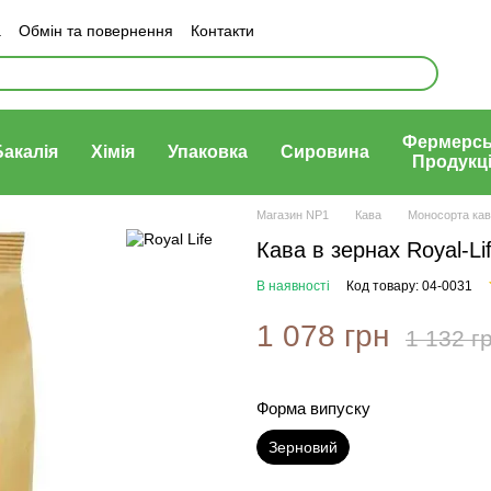
а
Обмін та повернення
Контакти
Політика конфеденціності
Фермерсь
Бакалія
Хімія
Упаковка
Сировина
Продукц
Магазин NP1
Кава
Моносорта ка
Кава в зернах Royal-Li
В наявності
Код товару: 04-0031
1 078 грн
1 132 г
Форма випуску
Зерновий