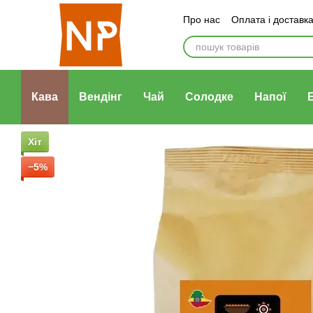
Перейти до основного контенту
Про нас
Оплата і доставк
Договір публічної оферти
Кава
Вендінг
Чай
Солодке
Напої
Хіт
−5%