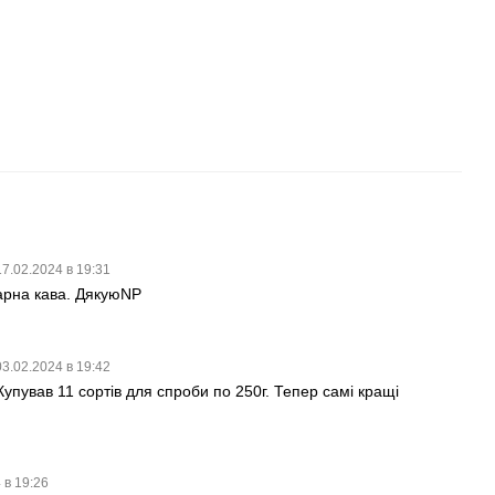
17.02.2024 в 19:31
гарна кава. ДякуюNP
03.02.2024 в 19:42
упував 11 сортів для спроби по 250г. Тепер самі кращі
 в 19:26