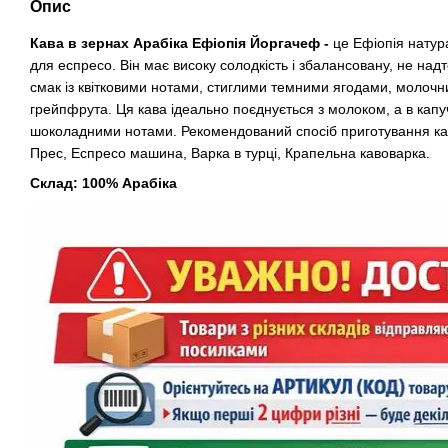
Опис
Кава в зернах Арабіка Ефіопія Йоргачеф -
це Ефіопія натур
для еспресо. Він має високу солодкість і збалансовану, не над
смак із квітковими нотами, стиглими темними ягодами, молоч
грейпфрута. Ця кава ідеально поєднується з молоком, а в капуч
шоколадними нотами. Рекомендований спосіб приготування ка
Прес, Еспресо машина, Варка в турці, Крапельна кавоварка.
Склад: 100% Арабіка