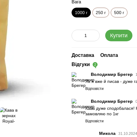
Вага
1000 г
250 г
500 г
Купити
Доставка
Оплата
Відгуки
2
Володимир Брегер
Як я вже й писав - дуже 
Відповісти
Володимир Брегер
Кава дуже сподобалася! К
замовляю по 1кг
Відповісти
Микола
31.10.2024