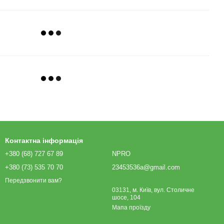
Контактна інформація
+380 (68) 727 67 89
NPRO
+380 (73) 535 70 70
23453536a@gmail.com
Передзвонити вам?
03131, м. Київ, вул. Столичне
шосе, 104
Мапа проїзду