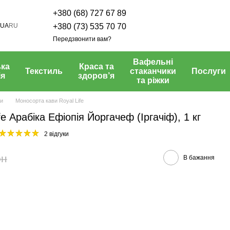
+380 (68) 727 67 89
UA
RU
+380 (73) 535 70 70
Передзвонити вам?
Вафельні
ка
Краса та
Текстиль
стаканчики
Послуги
ія
здоров’я
та ріжки
ви
Моносорта кави Royal Life
fe Арабіка Ефіопія Йоргачеф (Іргачіф), 1 кг
2 відгуки
рн
В бажання