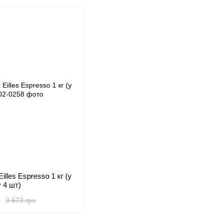
illes Espresso 1 кг (у
 4 шт)
н
3 673 грн