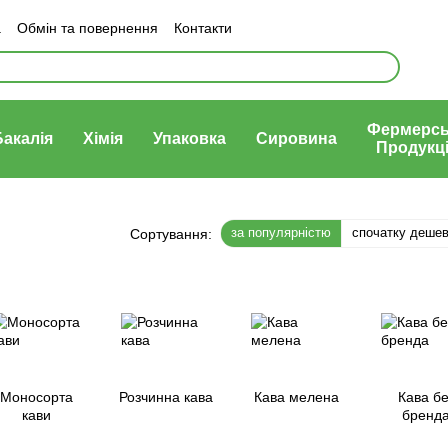
а
Обмін та повернення
Контакти
Політика конфеденціності
Фермерсь
Бакалія
Хімія
Упаковка
Сировина
Продукц
за популярністю
спочатку деше
Сортування:
Моносорта
Розчинна кава
Кава мелена
Кава бе
кави
бренд