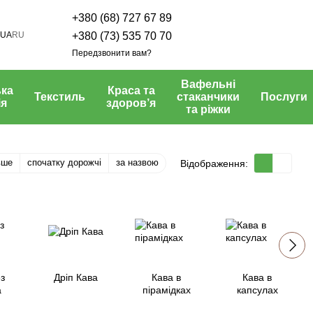
+380 (68) 727 67 89
UA
RU
+380 (73) 535 70 70
Передзвонити вам?
Вафельні
ка
Краса та
Текстиль
стаканчики
Послуги
ія
здоров’я
та ріжки
вше
спочатку дорожчі
за назвою
Відображення:
з
Дріп Кава
Кава в
Кава в
а
пірамідках
капсулах