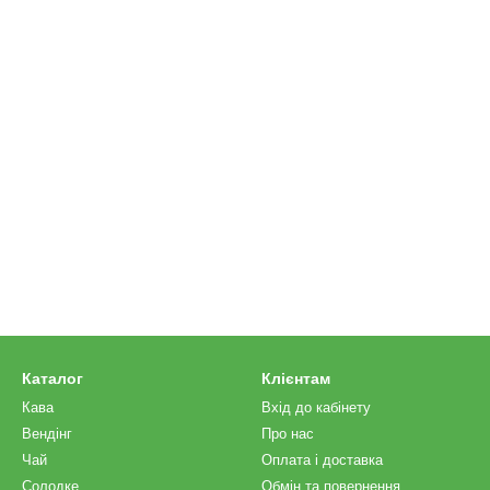
Каталог
Клієнтам
Кава
Вхід до кабінету
Вендінг
Про нас
Чай
Оплата і доставка
Солодке
Обмін та повернення