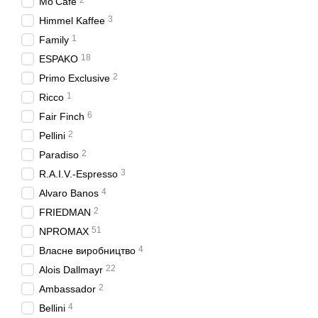
2
Mo'Café
3
Himmel Kaffee
1
Family
18
ESPAKO
2
Primo Exclusive
1
Ricco
6
Fair Finch
2
Pellini
2
Paradiso
3
R.A.I.V.-Espresso
4
Alvaro Banos
2
FRIEDMAN
51
NPROMAX
4
Власне виробництво
22
Alois Dallmayr
2
Ambassador
4
Bellini