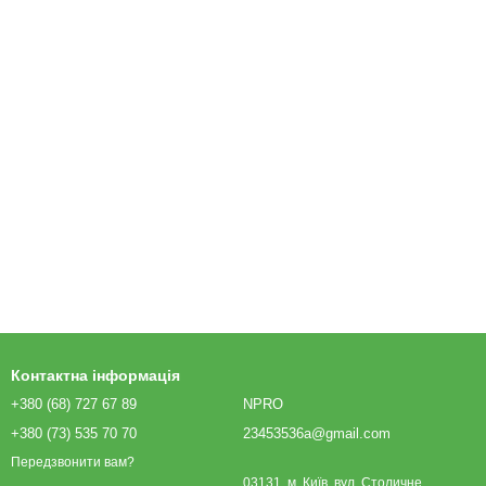
Контактна інформація
+380 (68) 727 67 89
NPRO
+380 (73) 535 70 70
23453536a@gmail.com
Передзвонити вам?
03131, м. Київ, вул. Столичне