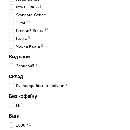
351
Royal Life
5
Standard Coffee
23
Trevi
16
Венский Кофе
5
Галка
2
Чорна Карта
Вид кави
1
Зерновий
Склад
1
Купаж арабіки та робусти
Без кофеїну
1
Ні
Вага
1
1000 г