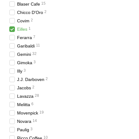
15
Blaser Cafe
2
Chicco D'Oro
2
Covim
1
Eilles
7
Ferarra
11
Garibaldi
32
Gemini
3
Gimoka
3
Illy
2
J.J. Darboven
2
Jacobs
28
Lavazza
6
Melitta
19
Movenpick
14
Novara
3
Paulig
10
Ricco Coffee