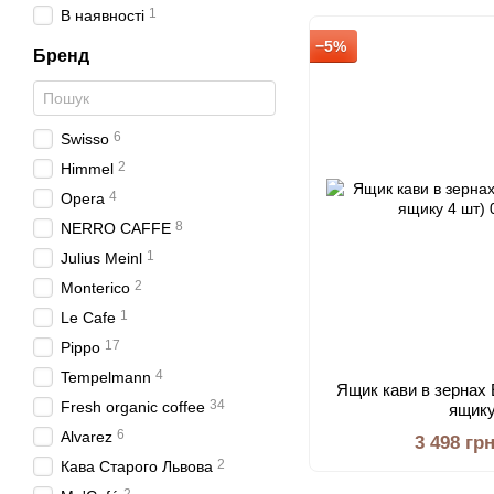
1
В наявності
−5%
Бренд
6
Swisso
2
Himmel
4
Opera
8
NERRO CAFFE⁩
1
Julius Meinl
2
Monterico
1
Le Cafe
17
Pippo
4
Tempelmann
Ящик кави в зернах E
34
Fresh organic coffee
ящику
6
Alvarez
3 498 гр
2
Кава Старого Львова