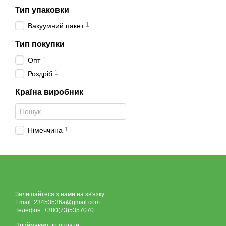
Тип упаковки
1
Вакуумний пакет
Тип покупки
1
Опт
1
Роздріб
Країна виробник
1
Німеччина
Залишайтеся з нами на зв'язку:
Email: 23453536a@gmail.com
Телефон: +380(73)5357070
Приймаємо до оплати