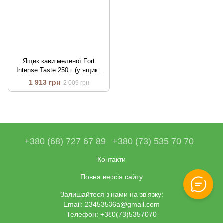
Ящик кави меленої Fort
Intense Taste 250 г (у ящику
12 шт)
1 913 грн
2 009 грн
+380 (68) 727 67 89
+380 (73) 535 70 70
Контакти
Повна версія сайту
Залишайтеся з нами на зв'язку:
Email: 23453536a@gmail.com
Телефон: +380(73)5357070