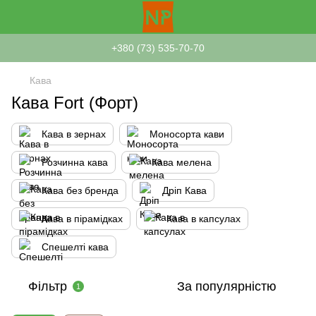
+380 (73) 535-70-70
Кава
Кава Fort (Форт)
Кава в зернах
Моносорта кави
Розчинна кава
Кава мелена
Кава без бренда
Дріп Кава
Кава в пірамідках
Кава в капсулах
Спешелті кава
Фільтр
За популярністю
1