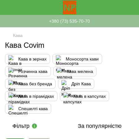
+380 (73) 535-70-70
Кава
Кава Covim
Кава в зернах
Моносорта кави
Розчинна кава
Кава мелена
Кава без бренда
Дріп Кава
Кава в пірамідках
Кава в капсулах
Спешелті кава
Фільтр
За популярністю
1