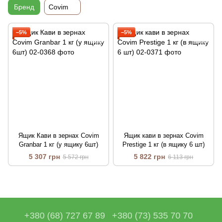
Бренд
Covim
−5%
−5%
Ящик Кави в зернах Covim
Ящик кави в зернах Covim
Granbar 1 кг (у ящику 6шт)
Prestige 1 кг (в ящику 6 шт)
5 307 грн
5 822 грн
5 572 грн
6 113 грн
+380 (68) 727 67 89
+380 (73) 535 70 70