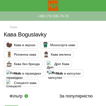
+380 (73) 535-70-70
Кава
Кава Boguslavky
Кава в зернах
Моносорта кави
Розчинна кава
Кава мелена
Кава без бренда
Дріп Кава
Кава в пірамідках
Кава в капсулах
Спешелті кава
Фільтр
За популярністю
1