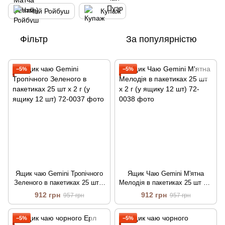
Чай Ройбуш
Купаж
Фільтр
За популярністю
−5%
−5%
Ящик чаю Gemini Тропічного
Ящик Чаю Gemini М'ятна
Зеленого в пакетиках 25 шт х
Мелодія в пакетиках 25 шт х 2
2 г (у ящику 12 шт)
г (у ящику 12 шт)
912 грн
912 грн
957 грн
957 грн
−5%
−5%