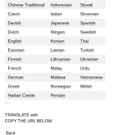
Chinese Traditional
Indonesian
Slovak
Czech
Italian
Slovenian
Danish
Japanese
Spanish
Dutch
Klingon
Swedish
English
Korean
Thai
Estonian
Latvian
Turkish
Finnish
Lithuanian
Ukrainian
French
Malay
Urdu
German
Maltese
Vietnamese
Greek
Norwegian
Welsh
Haitian Creole
Persian
TRANSLATE with
COPY THE URL BELOW
Back