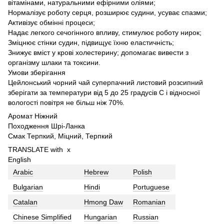
вітамінами, натуральними ефірними оліями;
Нормалізує роботу серця, розширює судини, усуває спазми;
Активізує обмінні процеси;
Надає легкого сечогінного впливу, стимулює роботу нирок;
Зміцнює стінки судин, підвищує їхню еластичність;
Знижує вміст у крові холестерину; допомагає вивести з
організму шлаки та токсини.
Умови зберігання
Цейлонський чорний чай суперпачний листовий розсипний
зберігати за температури від 5 до 25 градусів С і відносної
вологості повітря не більш ніж 70%.
Аромат Ніжний
Походження Шрі-Ланка
Смак Терпкий, Міцний, Терпкий
TRANSLATE with
x
English
Arabic
Hebrew
Polish
Bulgarian
Hindi
Portuguese
Catalan
Hmong Daw
Romanian
Chinese Simplified
Hungarian
Russian