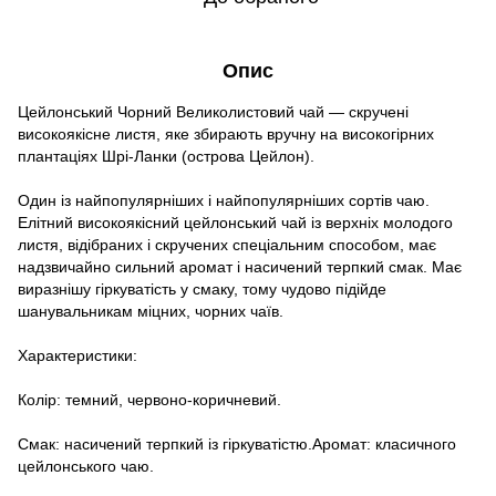
Опис
Цейлонський Чорний Великолистовий чай — скручені
високоякісне листя, яке збирають вручну на високогірних
плантаціях Шрі-Ланки (острова Цейлон).
Один із найпопулярніших і найпопулярніших сортів чаю.
Елітний високоякісний цейлонський чай із верхніх молодого
листя, відібраних і скручених спеціальним способом, має
надзвичайно сильний аромат і насичений терпкий смак. Має
виразнішу гіркуватість у смаку, тому чудово підійде
шанувальникам міцних, чорних чаїв.
Характеристики:
Колір: темний, червоно-коричневий.
Смак: насичений терпкий із гіркуватістю.Аромат: класичного
цейлонського чаю.