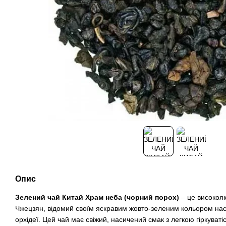
Опис
Зелений чай Китай Храм неба (чорний порох)
– це високояк
Чжецзян, відомий своїм яскравим жовто-зеленим кольором на
орхідеї. Цей чай має свіжий, насичений смак з легкою гіркуваті