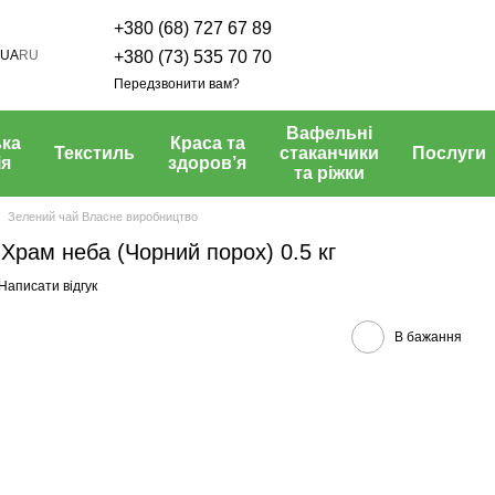
+380 (68) 727 67 89
UA
RU
+380 (73) 535 70 70
Передзвонити вам?
Вафельні
ка
Краса та
Текстиль
стаканчики
Послуги
ія
здоров’я
та ріжки
Зелений чай Власне виробництво
ам неба (Чорний порох) 0.5 кг
Написати відгук
В бажання