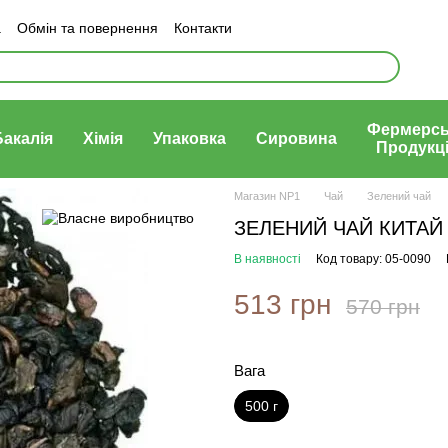
а
Обмін та повернення
Контакти
Політика конфеденціності
Фермерсь
Бакалія
Хімія
Упаковка
Сировина
Продукц
Магазин NP1
Чай
Зелений чай
ЗЕЛЕНИЙ ЧАЙ КИТАЙ Хр
В наявності
Код товару: 05-0090
513 грн
570 грн
Вага
500 г