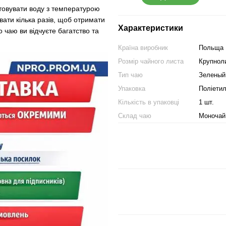
товувати воду з температурою
ати кілька разів, щоб отримати
Характеристики
 чаю ви відчуєте багатство та
Країна виробник
Польща
Розмір чайного листа
Крупнол
Тип чаю
Зеленый
Упаковка
Поліетил
Кількість в упаковці
1 шт.
Склад чаю
Моночай