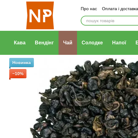
Перейти до основного контенту
Про нас
Оплата і доставк
Договір публічної оферти
Кава
Вендінг
Чай
Солодке
Напої
Новинка
−10%