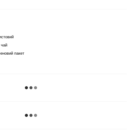
истовий
 чай
еновий пакет