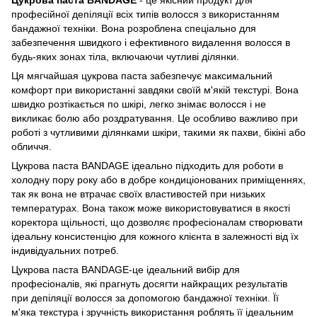
професійної депіляції всіх типів волосся з використанням
бандажної техніки. Вона розроблена спеціально для
забезпечення швидкого і ефективного видалення волосся в
будь-яких зонах тіла, включаючи чутливі ділянки.
Ця мягчайшая цукрова паста забезпечує максимальний
комфорт при використанні завдяки своїй м'якій текстурі. Вона
швидко розтікається по шкірі, легко знімає волосся і не
викликає болю або роздратування. Це особливо важливо при
роботі з чутливими ділянками шкіри, такими як пахви, бікіні або
обличчя.
Цукрова паста BANDAGE ідеально підходить для роботи в
холодну пору року або в добре кондиціонованих приміщеннях,
так як вона не втрачає своїх властивостей при низьких
температурах. Вона також може використовуватися в якості
коректора щільності, що дозволяє професіоналам створювати
ідеальну консистенцію для кожного клієнта в залежності від їх
індивідуальних потреб.
Цукрова паста BANDAGE-це ідеальний вибір для
професіоналів, які прагнуть досягти найкращих результатів
при депіляції волосся за допомогою бандажної техніки. Її
м'яка текстура і зручність використання роблять її ідеальним